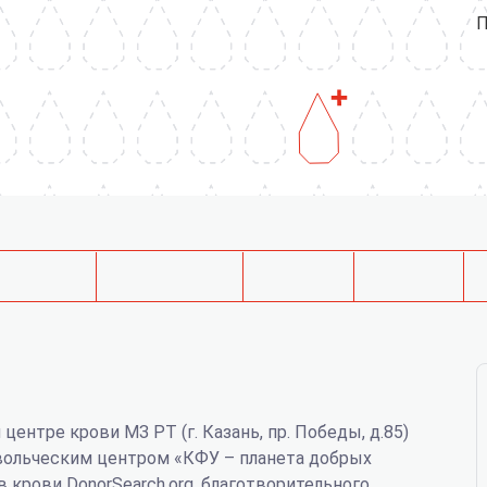
П
 центре крови МЗ РТ (г. Казань, пр. Победы, д.85)
вольческим центром «КФУ – планета добрых
крови DonorSearch.org, благотворительного