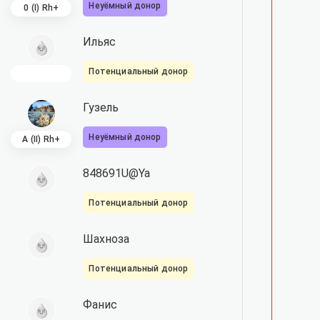
Неуёмный донор
0 (I) Rh+
Ильяс
Потенциальный донор
Гузель
Неуёмный донор
A (II) Rh+
848691U@Ya
Потенциальный донор
Шахноза
Потенциальный донор
Фанис